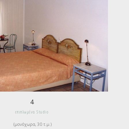
4
επιπλωμένα Studio
(μονόχωρα, 30 τ.μ.)